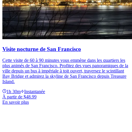
Visite nocturne de San Francisco
Cette visite de 60 à 90 minutes vous emmène dans les quartiers les
plus animés de San Francisco. Profitez des vues panoramiques de la
ville depuis un bus à impériale à toit ouvert, traversez le scintillant
Bay Bridge et admirez la skyline de San Francisco depuis Treasure
Island.
1h 30m
Instantanée
À partir de
$48.99
En savoir plus