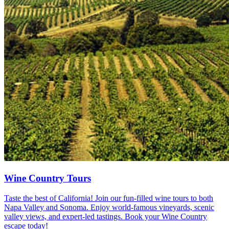
Wine Country Tours
Taste the best of California! Join our fun-filled wine tours to both
Napa Valley and Sonoma. Enjoy world-famous vineyards, scenic
valley views, and expert-led tastings. Book your Wine Country
escape today!