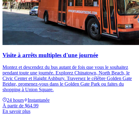
Visite à arrêts multiples d'une journée
Montez et descendez du bus autant de fois que vous le souhaitez
pendant toute une journée. Explorez Chinatown, North Beach, le
Civic Center et Haight Ashbury. Traversez le célèbre Golden Gate
Bridge, promenez-vous dans le Golden Gate Park ou faites du
shopping à Union Square.
24 hours
Instantanée
À partir de
$64.99
En savoir plus