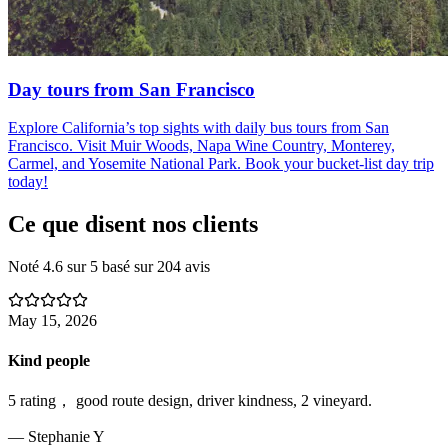
Day tours from San Francisco
Explore California’s top sights with daily bus tours from San
Francisco. Visit Muir Woods, Napa Wine Country, Monterey,
Carmel, and Yosemite National Park. Book your bucket-list day trip
today!
Ce que disent nos clients
Noté
4.6
sur 5 basé sur
204
avis
May 15, 2026
Kind people
5 rating， good route design, driver kindness, 2 vineyard.
—
Stephanie Y