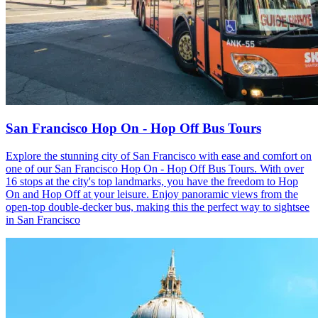
San Francisco Hop On - Hop Off Bus Tours
Explore the stunning city of San Francisco with ease and comfort on
one of our San Francisco Hop On - Hop Off Bus Tours. With over
16 stops at the city's top landmarks, you have the freedom to Hop
On and Hop Off at your leisure. Enjoy panoramic views from the
open-top double-decker bus, making this the perfect way to sightsee
in San Francisco