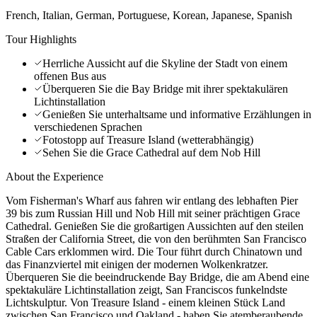
French, Italian, German, Portuguese, Korean, Japanese, Spanish
Tour Highlights
Herrliche Aussicht auf die Skyline der Stadt von einem
offenen Bus aus
Überqueren Sie die Bay Bridge mit ihrer spektakulären
Lichtinstallation
Genießen Sie unterhaltsame und informative Erzählungen in
verschiedenen Sprachen
Fotostopp auf Treasure Island (wetterabhängig)
Sehen Sie die Grace Cathedral auf dem Nob Hill
About the Experience
Vom Fisherman's Wharf aus fahren wir entlang des lebhaften Pier
39 bis zum Russian Hill und Nob Hill mit seiner prächtigen Grace
Cathedral. Genießen Sie die großartigen Aussichten auf den steilen
Straßen der California Street, die von den berühmten San Francisco
Cable Cars erklommen wird. Die Tour führt durch Chinatown und
das Finanzviertel mit einigen der modernen Wolkenkratzer.
Überqueren Sie die beeindruckende Bay Bridge, die am Abend eine
spektakuläre Lichtinstallation zeigt, San Franciscos funkelndste
Lichtskulptur. Von Treasure Island - einem kleinen Stück Land
zwischen San Francisco und Oakland - haben Sie atemberaubende