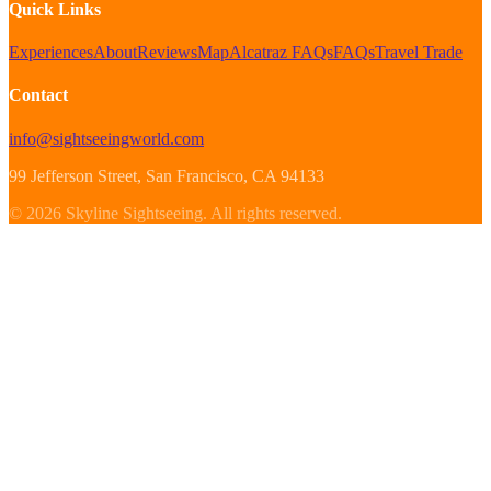
Quick Links
Experiences
About
Reviews
Map
Alcatraz FAQs
FAQs
Travel Trade
Contact
info@sightseeingworld.com
99 Jefferson Street
, San Francisco
, CA
94133
©
2026
Skyline Sightseeing
.
All rights reserved.