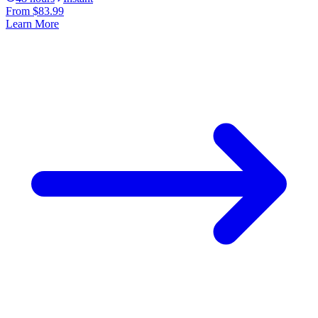
From
$83.99
Learn More