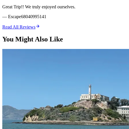
Great Trip!! We truly enjoyed ourselves.
—
Escape68040995141
Read All Reviews
You Might Also Like