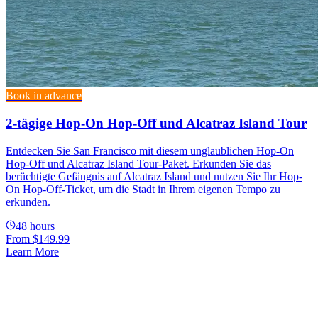
Book in advance
2-tägige Hop-On Hop-Off und Alcatraz Island Tour
Entdecken Sie San Francisco mit diesem unglaublichen Hop-On
Hop-Off und Alcatraz Island Tour-Paket. Erkunden Sie das
berüchtigte Gefängnis auf Alcatraz Island und nutzen Sie Ihr Hop-
On Hop-Off-Ticket, um die Stadt in Ihrem eigenen Tempo zu
erkunden.
48 hours
From
$149.99
Learn More