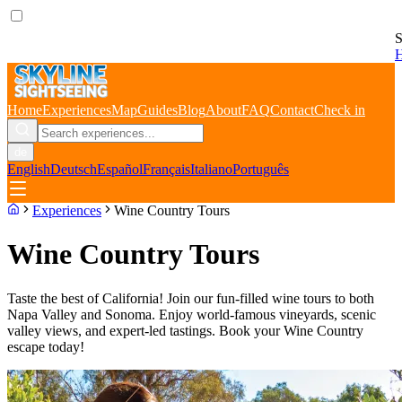
S
Home
Experiences
Map
Guides
Blog
About
FAQ
Contact
Check in
de
English
Deutsch
Español
Français
Italiano
Português
Experiences
Wine Country Tours
Wine Country Tours
Taste the best of California! Join our fun-filled wine tours to both
Napa Valley and Sonoma. Enjoy world-famous vineyards, scenic
valley views, and expert-led tastings. Book your Wine Country
escape today!