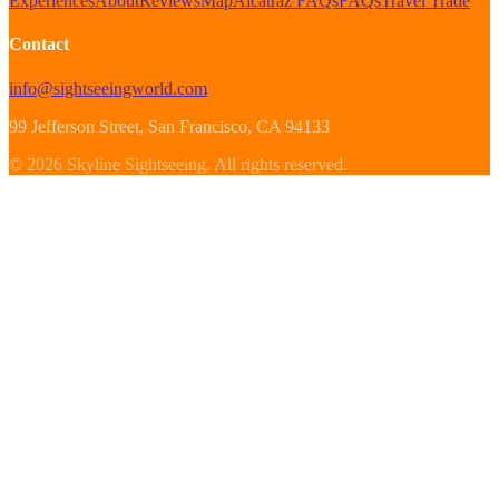
Experiences
About
Reviews
Map
Alcatraz FAQs
FAQs
Travel Trade
Contact
info@sightseeingworld.com
99 Jefferson Street
, San Francisco
, CA
94133
©
2026
Skyline Sightseeing
.
All rights reserved.